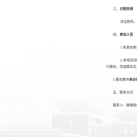
三、
日程安排
详见附件。
四、
参加人员
1.有意向参加
2.本场活动限
行报名。完成报名后
3.报名教师
务必
五、联系方式
联系人：薛微张佩珊